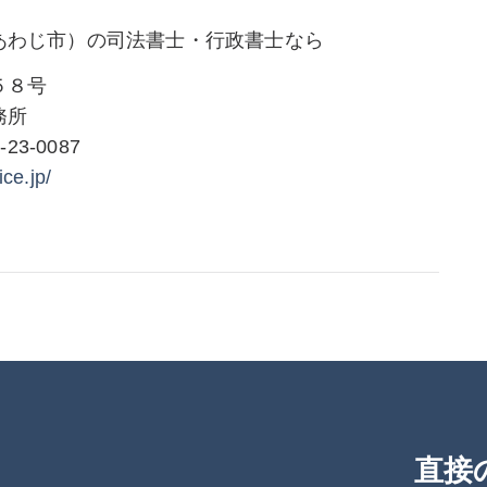
あわじ市）の司法書士・行政書士なら
５８号
務所
-23-0087
ice.jp/
直接