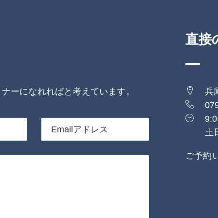
直接
トナーになれればと考えています。
兵
07
9:0
土
ご予約